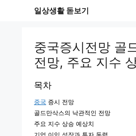
컨
일상생활 돋보기
텐
츠
로
건
너
중국증시전망 골
뛰
기
전망, 주요 지수 
목차
중국
증시 전망
골드만삭스의 낙관적인 전망
주요 지수 상승 예상치
기업 이익 성장과 투자 동력