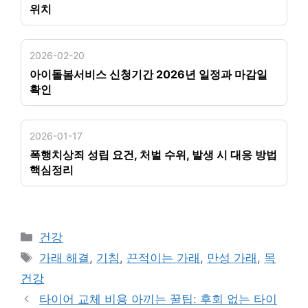
위치
2026-02-20
아이돌봄서비스 신청기간 2026년 일정과 마감일
확인
2026-01-17
폭행치상죄 성립 요건, 처벌 수위, 발생 시 대응 방법
핵심정리
카
건강
테
태
가래 해결
,
기침
,
끈적이는 가래
,
만성 가래
,
목
고
그
건강
리
타이어 교체 비용 아끼는 꿀팁: 후회 없는 타이