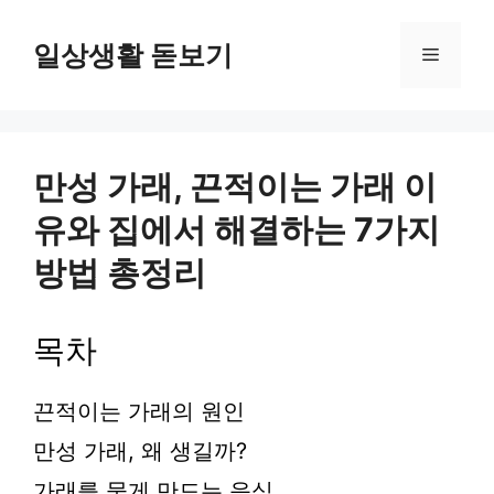
컨
텐
일상생활 돋보기
메
츠
로
뉴
건
너
뛰
만성 가래, 끈적이는 가래 이
기
유와 집에서 해결하는 7가지
방법 총정리
목차
끈적이는 가래의 원인
만성 가래, 왜 생길까?
가래를 묽게 만드는 음식