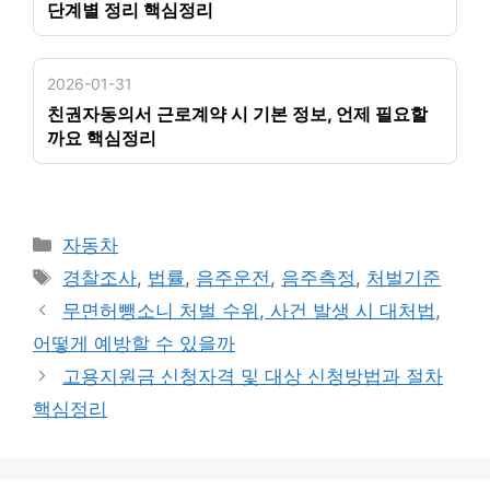
단계별 정리 핵심정리
2026-01-31
친권자동의서 근로계약 시 기본 정보, 언제 필요할
까요 핵심정리
카
자동차
테
태
경찰조사
,
법률
,
음주운전
,
음주측정
,
처벌기준
고
그
무면허뺑소니 처벌 수위, 사건 발생 시 대처법,
리
어떻게 예방할 수 있을까
고용지원금 신청자격 및 대상 신청방법과 절차
핵심정리