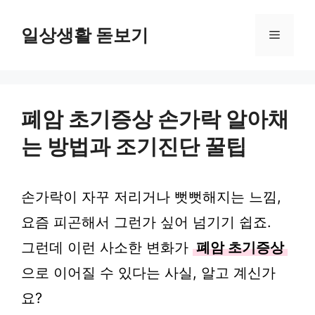
컨
텐
일상생활 돋보기
메
츠
로
뉴
건
너
뛰
폐암 초기증상 손가락 알아채
기
는 방법과 조기진단 꿀팁
손가락이 자꾸 저리거나 뻣뻣해지는 느낌,
요즘 피곤해서 그런가 싶어 넘기기 쉽죠.
그런데 이런 사소한 변화가
폐암 초기증상
으로 이어질 수 있다는 사실, 알고 계신가
요?