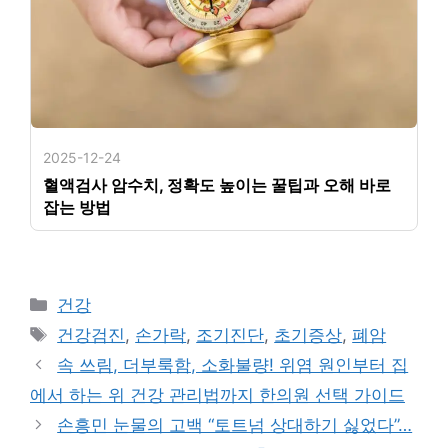
2025-12-24
혈액검사 암수치, 정확도 높이는 꿀팁과 오해 바로
잡는 방법
카
건강
테
태
건강검진
,
손가락
,
조기진단
,
초기증상
,
폐암
고
그
속 쓰림, 더부룩함, 소화불량! 위염 원인부터 집
리
에서 하는 위 건강 관리법까지 한의원 선택 가이드
손흥민 눈물의 고백 “토트넘 상대하기 싫었다”…