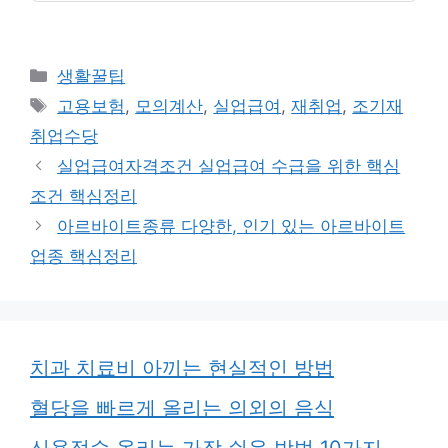
카
생활꿀팁
테
태
고용보험
,
모의계산
,
실업급여
,
재취업
,
조기재
고
그
취업수당
리
실업급여자격조건 실업급여 수급을 위한 핵심
조건 핵심정리
아르바이트종류 다양한, 인기 있는 아르바이트
업종 핵심정리
치과 치료비 아끼는 현실적인 방법
혈당을 빠르게 올리는 의외의 음식