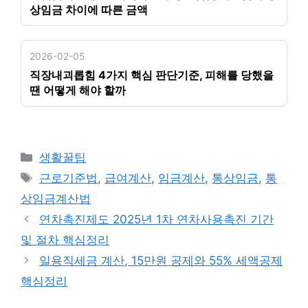
상임금 차이에 따른 금액
2026-02-05
직장내괴롭힘 4가지 핵심 판단기준, 피해를 당했을
땐 어떻게 해야 할까
카
생활꿀팁
테
태
근로기준법
,
급여계산
,
임금계산
,
통상임금
,
통
고
그
상임금계산법
리
연차촉진제도 2025년 1차 연차사용촉진 기간
및 절차 핵심정리
일용직세금 계산, 15만원 공제와 55% 세액공제
핵심정리