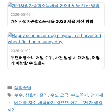
2026-05-16
개인사업자종합소득세율 2026 세율 계산 방법
2026-01-02
무면허뺑소니 처벌 수위, 사건 발생 시 대처법, 어떻
게 예방할 수 있을까
카
생활꿀팁
테
태
누수
,
생활비 절약
,
수도 요금
,
수도꼭지
,
전기세
고
그
베개를 자주 세탁하지 않으면 어떤 문제가 생길
리
까?