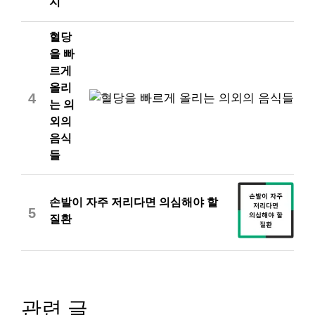
지
혈당
을 빠
르게
올리
4
는 의
외의
음식
들
손발이 자주 저리다면 의심해야 할
5
질환
관련 글