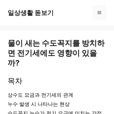
컨
텐
일상생활 돋보기
메
츠
로
뉴
건
너
뛰
물이 새는 수도꼭지를 방치하
기
면 전기세에도 영향이 있을
까?
목차
상수도 요금과 전기세의 관계
누수 발생 시 나타나는 현상
수도꼭지 누수가 전기 요금에 미치는 간접