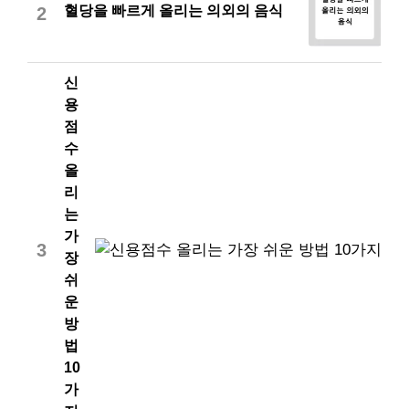
혈당을 빠르게 올리는 의외의 음식
2
신
용
점
수
올
리
는
가
3
장
쉬
운
방
법
10
가