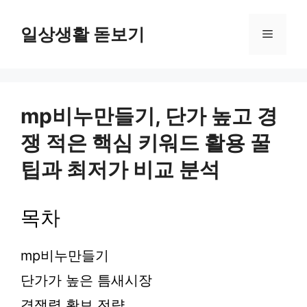
컨
텐
일상생활 돋보기
메
츠
로
뉴
건
너
뛰
mp비누만들기, 단가 높고 경
기
쟁 적은 핵심 키워드 활용 꿀
팁과 최저가 비교 분석
목차
mp비누만들기
단가가 높은 틈새시장
경쟁력 확보 전략