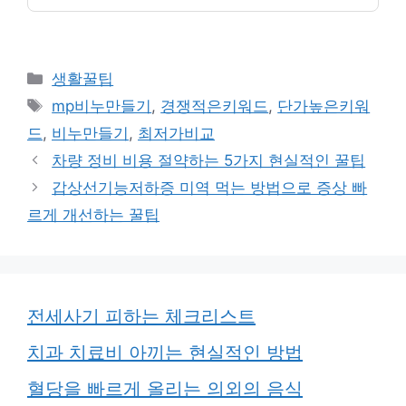
카
생활꿀팁
테
태
mp비누만들기
,
경쟁적은키워드
,
단가높은키워
고
그
드
,
비누만들기
,
최저가비교
리
차량 정비 비용 절약하는 5가지 현실적인 꿀팁
갑상선기능저하증 미역 먹는 방법으로 증상 빠
르게 개선하는 꿀팁
전세사기 피하는 체크리스트
치과 치료비 아끼는 현실적인 방법
혈당을 빠르게 올리는 의외의 음식