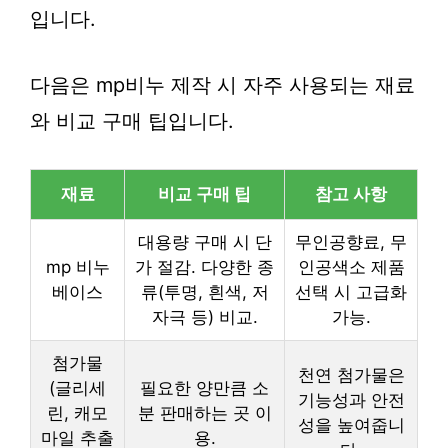
입니다.
다음은 mp비누 제작 시 자주 사용되는 재료
와 비교 구매 팁입니다.
재료
비교 구매 팁
참고 사항
대용량 구매 시 단
무인공향료, 무
mp 비누
가 절감. 다양한 종
인공색소 제품
베이스
류(투명, 흰색, 저
선택 시 고급화
자극 등) 비교.
가능.
첨가물
천연 첨가물은
(글리세
필요한 양만큼 소
기능성과 안전
린, 캐모
분 판매하는 곳 이
성을 높여줍니
마일 추출
용.