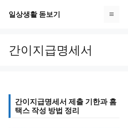
컨
텐
일상생활 돋보기
메
츠
로
뉴
건
너
간이지급명세서
뛰
기
간이지급명세서 제출 기한과 홈
택스 작성 방법 정리