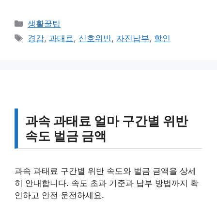
카
생활꿀팁
테
태
경감
,
과태료
,
신호위반
,
자진납부
,
할인
고
그
리
과속 과태료 얼마 구간별 위반
속도 벌금 금액
과속 과태료 구간별 위반 속도와 벌금 금액을 상세
히 안내합니다. 속도 초과 기준과 납부 방법까지 확
인하고 안전 운전하세요.