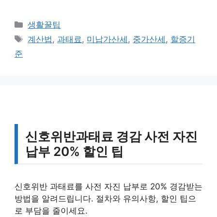
카
생활꿀팁
테
태
계산법
,
과태료
,
미납가산세
,
중가산세
,
할증기
고
그
준
리
신호위반과태료 경감 사전 자진
납부 20% 할인 팁
신호위반 과태료를 사전 자진 납부로 20% 경감받는
방법을 알려드립니다. 절차와 유의사항, 할인 팁으
로 부담을 줄이세요.