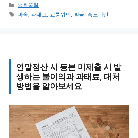
카
생활꿀팁
테
태
과속
,
과태료
,
교통위반
,
벌금
,
속도위반
고
그
리
연말정산 시 등본 미제출 시 발
생하는 불이익과 과태료, 대처
방법을 알아보세요