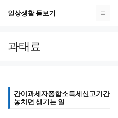
컨
텐
일상생활 돋보기
메
츠
로
뉴
건
너
과태료
뛰
기
간이과세자종합소득세신고기간
놓치면 생기는 일