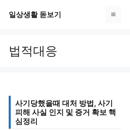
컨
텐
일상생활 돋보기
메
츠
로
뉴
건
너
법적대응
뛰
기
사기당했을때 대처 방법, 사기
피해 사실 인지 및 증거 확보 핵
심정리