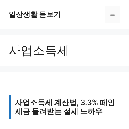
컨
텐
일상생활 돋보기
메
츠
로
뉴
건
너
사업소득세
뛰
기
사업소득세 계산법, 3.3% 떼인
세금 돌려받는 절세 노하우