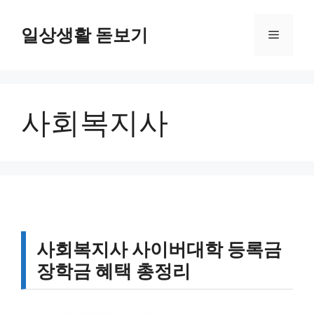
컨
텐
일상생활 돋보기
메
츠
로
뉴
건
너
사회복지사
뛰
기
사회복지사 사이버대학 등록금
장학금 혜택 총정리