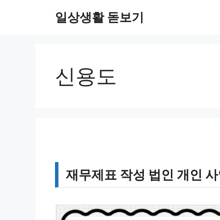
컨
일상생활 돋보기
텐
츠
로
건
너
신용도
뛰
기
재무제표 작성 법인 개인 사