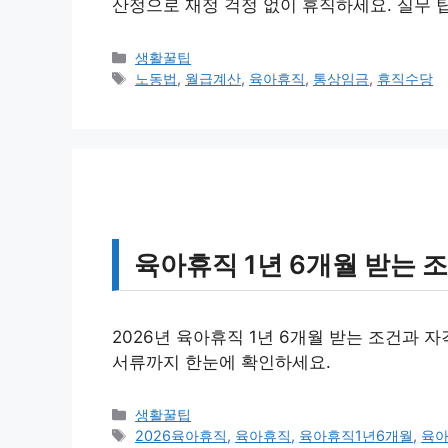
산정으로 재정 걱정 없이 휴직하세요. 실무 팁
카
생활꿀팁
테
태
노동법
,
월급계산
,
육아휴직
,
통상임금
,
휴직수당
고
그
리
육아휴직 1년 6개월 받는 조
2026년 육아휴직 1년 6개월 받는 조건과 자
서류까지 한눈에 확인하세요.
카
생활꿀팁
테
태
2026육아휴직
,
육아휴직
,
육아휴직1년6개월
,
육