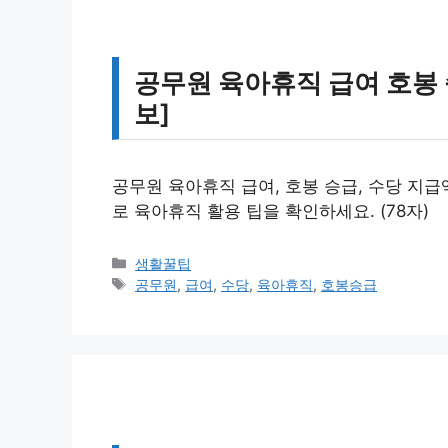
공무원 육아휴직 급여 호봉 
보]
공무원 육아휴직 급여, 호봉 승급, 수당 지
로 육아휴직 활용 팁을 확인하세요. (78자)
카
생활꿀팁
테
태
공무원
,
급여
,
수당
,
육아휴직
,
호봉승급
고
그
리