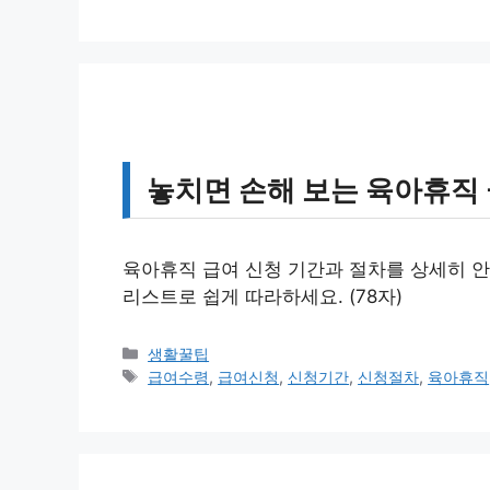
고
그
리
놓치면 손해 보는 육아휴직 
육아휴직 급여 신청 기간과 절차를 상세히 안
리스트로 쉽게 따라하세요. (78자)
카
생활꿀팁
테
태
급여수령
,
급여신청
,
신청기간
,
신청절차
,
육아휴직
고
그
리