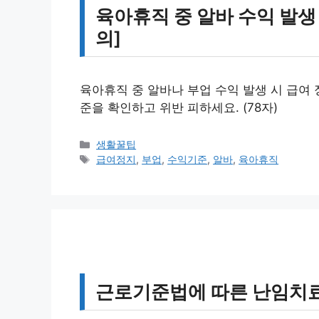
육아휴직 중 알바 수익 발생 
의]
육아휴직 중 알바나 부업 수익 발생 시 급여 
준을 확인하고 위반 피하세요. (78자)
카
생활꿀팁
테
태
급여정지
,
부업
,
수익기준
,
알바
,
육아휴직
고
그
리
근로기준법에 따른 난임치료