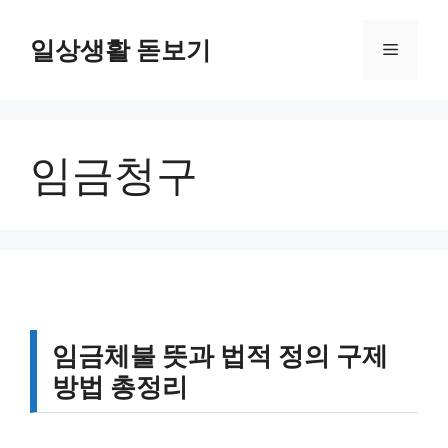
컨
텐
일상생활 돋보기
메
츠
로
뉴
건
너
임금청구
뛰
기
임금체불 뜻과 법적 정의 구제
방법 총정리