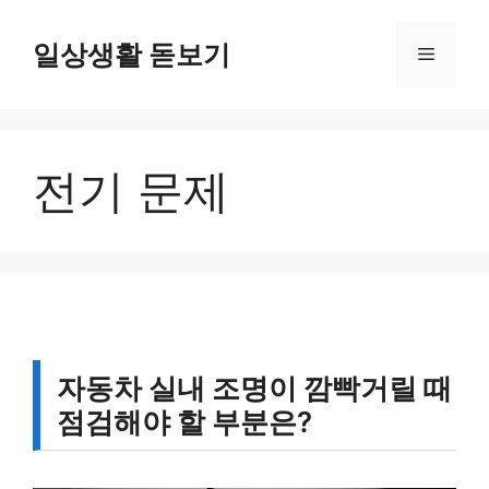
컨
텐
일상생활 돋보기
메
츠
로
뉴
건
너
전기 문제
뛰
기
자동차 실내 조명이 깜빡거릴 때
점검해야 할 부분은?