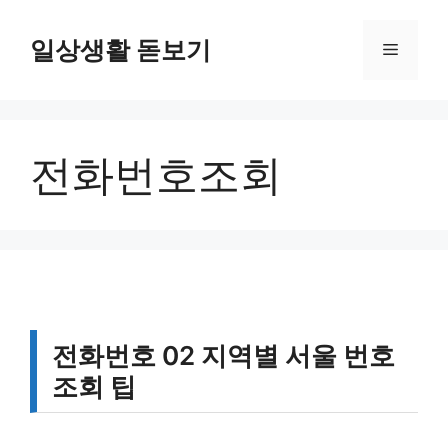
컨
텐
일상생활 돋보기
메
츠
로
뉴
건
너
전화번호조회
뛰
기
전화번호 02 지역별 서울 번호
조회 팁