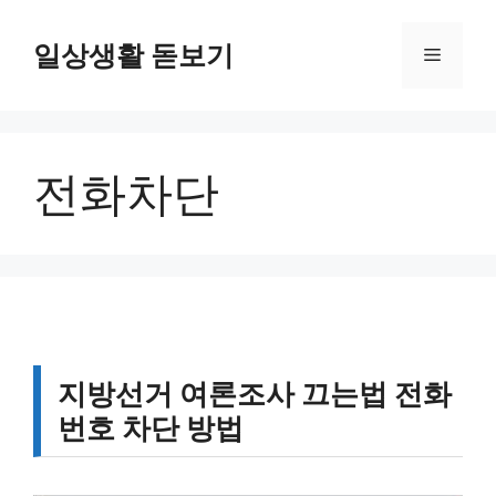
컨
텐
일상생활 돋보기
메
츠
로
뉴
건
너
전화차단
뛰
기
지방선거 여론조사 끄는법 전화
번호 차단 방법