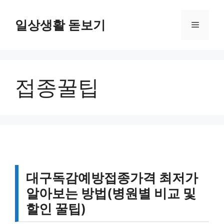
컨
텐
일상생활 돋보기
메
츠
로
뉴
건
너
접종꿀팁
뛰
기
대구독감예방접종가격 최저가
알아보는 방법(병원별 비교 및
할인 꿀팁)