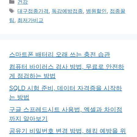
카
건강
테
태
대구접종가격
,
독감예방접종
,
병원할인
,
접종꿀
고
그
팁
,
최저가비교
리
스마트폰 배터리 오래 쓰는 충전 습관
컴퓨터 바이러스 검사 방법, 무료로 안전하
게 점검하는 방법
SQLD 시험 준비, 데이터 자격증을 시작하
는 방법
구글 스프레드시트 사용법, 엑셀과 차이점
까지 알아보기
공유기 비밀번호 변경 방법, 해킹 예방을 위