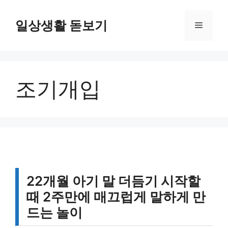
컨
텐
일상생활 돋보기
메
츠
로
뉴
건
너
조기개입
뛰
기
22개월 아기 말 더듬기 시작할
때 2주만에 매끄럽게 말하게 만
드는 놀이