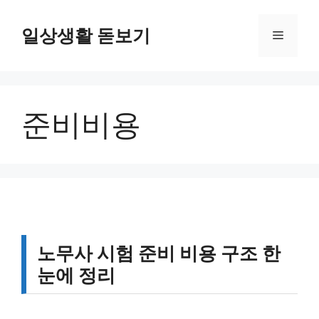
컨
텐
일상생활 돋보기
메
츠
로
뉴
건
너
준비비용
뛰
기
노무사 시험 준비 비용 구조 한
눈에 정리