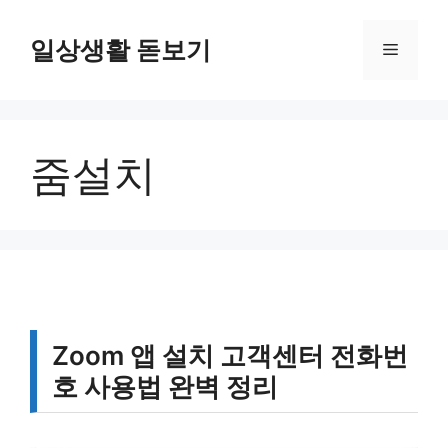
컨
텐
일상생활 돋보기
메
츠
로
뉴
건
너
줌설치
뛰
기
Zoom 앱 설치 고객센터 전화번
호 사용법 완벽 정리