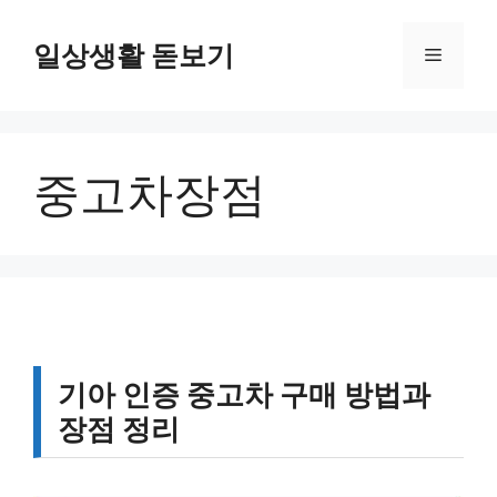
컨
텐
일상생활 돋보기
메
츠
로
뉴
건
너
중고차장점
뛰
기
기아 인증 중고차 구매 방법과
장점 정리