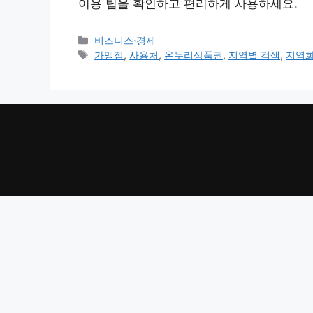
이용 팁을 확인하고 편리하게 사용하세요.
카
비즈니스·경제
테
태
가맹점
,
사용처
,
온누리상품권
,
지역별 검색
,
지역
고
그
리