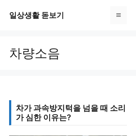
컨
텐
일상생활 돋보기
메
츠
로
뉴
건
너
차량소음
뛰
기
차가 과속방지턱을 넘을 때 소리
가 심한 이유는?