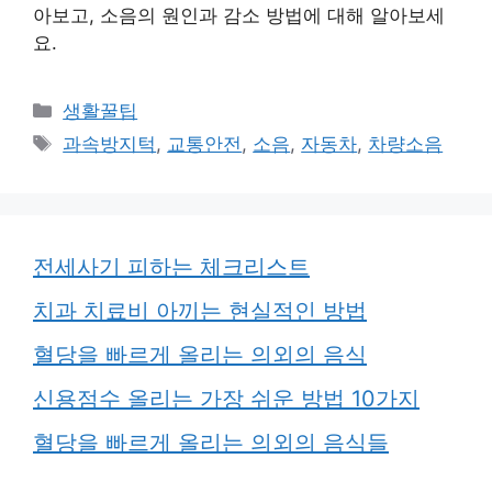
아보고, 소음의 원인과 감소 방법에 대해 알아보세
요.
카
생활꿀팁
테
태
과속방지턱
,
교통안전
,
소음
,
자동차
,
차량소음
고
그
리
전세사기 피하는 체크리스트
치과 치료비 아끼는 현실적인 방법
혈당을 빠르게 올리는 의외의 음식
신용점수 올리는 가장 쉬운 방법 10가지
혈당을 빠르게 올리는 의외의 음식들