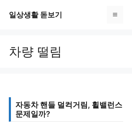
컨
텐
일상생활 돋보기
메
츠
로
뉴
건
너
차량 떨림
뛰
기
자동차 핸들 덜컥거림, 휠밸런스
문제일까?