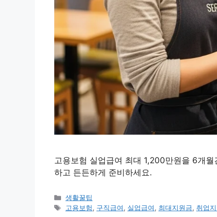
고용보험 실업급여 최대 1,200만원을 6개월
하고 든든하게 준비하세요.
카
생활꿀팁
테
태
고용보험
,
구직급여
,
실업급여
,
최대지원금
,
취업지