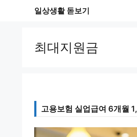
컨
일상생활 돋보기
텐
츠
로
건
너
최대지원금
뛰
기
고용보험 실업급여 6개월 1,