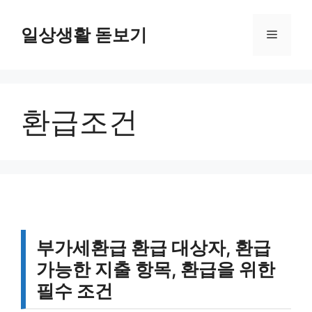
컨
텐
일상생활 돋보기
메
츠
로
뉴
건
너
환급조건
뛰
기
부가세환급 환급 대상자, 환급
가능한 지출 항목, 환급을 위한
필수 조건