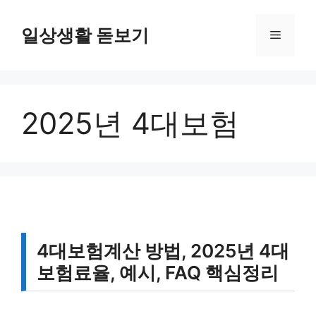
컨
텐
일상생활 돋보기
메
츠
로
뉴
건
너
2025년 4대보험
뛰
기
4대보험계산 방법, 2025년 4대
보험료율, 예시, FAQ 핵심정리