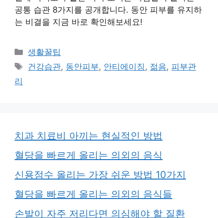
공통 습관 8가지를 공개합니다. 동안 피부를 유지하
는 비결을 지금 바로 확인해보세요!
카
생활꿀팁
테
태
건강습관
,
동안피부
,
안티에이징
,
젊음
,
피부관
고
그
리
리
치과 치료비 아끼는 현실적인 방법
혈당을 빠르게 올리는 의외의 음식
신용점수 올리는 가장 쉬운 방법 10가지
혈당을 빠르게 올리는 의외의 음식들
손발이 자주 저리다면 의심해야 할 질환