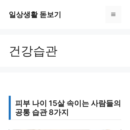
컨
텐
일상생활 돋보기
메
츠
로
뉴
건
너
건강습관
뛰
기
피부 나이 15살 속이는 사람들의
공통 습관 8가지