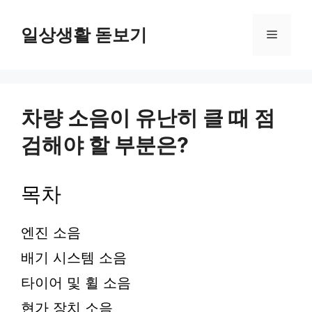
컨
텐
일상생활 돋보기
메
츠
로
뉴
건
너
뛰
차량 소음이 유난히 클 때 점
기
검해야 할 부분은?
목차
엔진 소음
배기 시스템 소음
타이어 및 휠 소음
현가 장치 소음