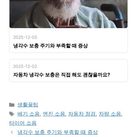
2025-12-05
냉각수 보충 주기와 부족할 때 증상
2025-12-02
자동차 냉각수 보충은 직접 해도 괜찮을까요?
카
생활꿀팁
테
태
배기 소음
,
엔진 소음
,
자동차 점검
,
차량 소음
,
고
그
타이어 소음
리
냉각수 보충 주기와 부족할 때 증상