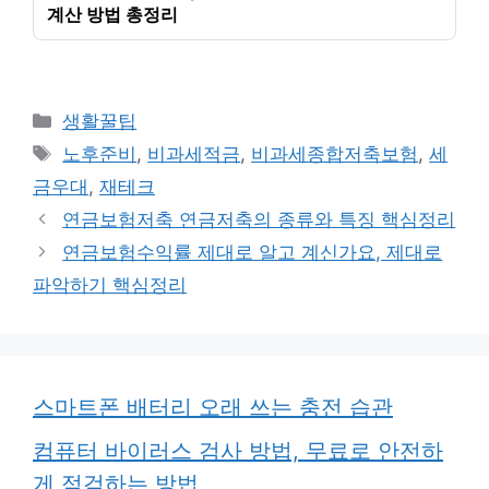
계산 방법 총정리
카
생활꿀팁
테
태
노후준비
,
비과세적금
,
비과세종합저축보험
,
세
고
그
금우대
,
재테크
리
연금보험저축 연금저축의 종류와 특징 핵심정리
연금보험수익률 제대로 알고 계신가요, 제대로
파악하기 핵심정리
스마트폰 배터리 오래 쓰는 충전 습관
컴퓨터 바이러스 검사 방법, 무료로 안전하
게 점검하는 방법