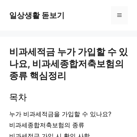
컨
텐
일상생활 돋보기
메
츠
로
뉴
건
너
뛰
비과세적금 누가 가입할 수 있
기
나요, 비과세종합저축보험의
종류 핵심정리
목차
누가 비과세적금을 가입할 수 있나요?
비과세종합저축보험의 종류
비과세적금 가입 시 확인 사항