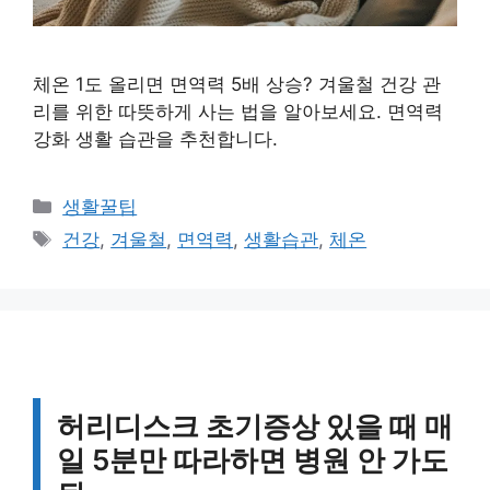
체온 1도 올리면 면역력 5배 상승? 겨울철 건강 관
리를 위한 따뜻하게 사는 법을 알아보세요. 면역력
강화 생활 습관을 추천합니다.
카
생활꿀팁
테
태
건강
,
겨울철
,
면역력
,
생활습관
,
체온
고
그
리
허리디스크 초기증상 있을 때 매
일 5분만 따라하면 병원 안 가도