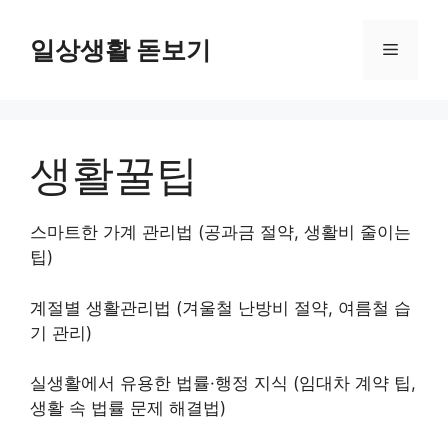
컨
텐
일상생활 돋보기
메
츠
로
뉴
건
너
생활꿀팁
뛰
기
스마트한 가계 관리법 (공과금 절약, 생활비 줄이는
팁)
계절별 생활관리법 (겨울철 난방비 절약, 여름철 습
기 관리)
실생활에서 유용한 법률·행정 지식 (임대차 계약 팁,
생활 속 법률 문제 해결법)