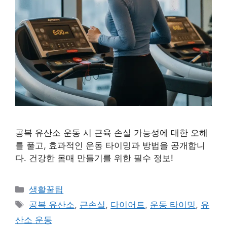
공복 유산소 운동 시 근육 손실 가능성에 대한 오해
를 풀고, 효과적인 운동 타이밍과 방법을 공개합니
다. 건강한 몸매 만들기를 위한 필수 정보!
카
생활꿀팁
테
태
공복 유산소
,
근손실
,
다이어트
,
운동 타이밍
,
유
고
그
산소 운동
리