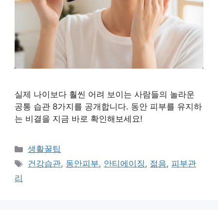
실제 나이보다 훨씬 어려 보이는 사람들의 놀라운
공통 습관 8가지를 공개합니다. 동안 피부를 유지하
는 비결을 지금 바로 확인해보세요!
카
생활꿀팁
테
태
건강습관
,
동안피부
,
안티에이징
,
젊음
,
피부관
고
그
리
리