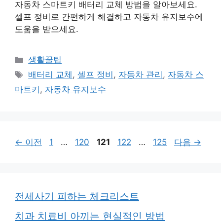
자동차 스마트키 배터리 교체 방법을 알아보세요.
셀프 정비로 간편하게 해결하고 자동차 유지보수에
도움을 받으세요.
카
생활꿀팁
테
태
배터리 교체
,
셀프 정비
,
자동차 관리
,
자동차 스
고
그
마트키
,
자동차 유지보수
리
페
페
페
페
페
←
이전
1
…
120
121
122
…
125
다음
→
이
이
이
이
이
지
지
지
지
지
전세사기 피하는 체크리스트
치과 치료비 아끼는 현실적인 방법