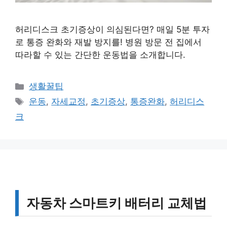
허리디스크 초기증상이 의심된다면? 매일 5분 투자
로 통증 완화와 재발 방지를! 병원 방문 전 집에서
따라할 수 있는 간단한 운동법을 소개합니다.
카
생활꿀팁
테
태
운동
,
자세교정
,
초기증상
,
통증완화
,
허리디스
고
그
크
리
자동차 스마트키 배터리 교체법