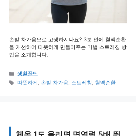
손발 차가움으로 고생하시나요? 3분 안에 혈액순환
을 개선하여 따뜻하게 만들어주는 마법 스트레칭 방
법을 소개합니다.
카
생활꿀팁
테
태
따뜻하게
,
손발 차가움
,
스트레칭
,
혈액순환
고
그
리
체온 1도 올리면 면역력 5배 뛴