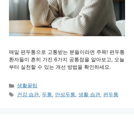
매일 편두통으로 고통받는 분들이라면 주목! 편두통
환자들이 흔히 가진 6가지 공통점을 알아보고, 오늘
부터 실천할 수 있는 개선 방법을 확인하세요.
카
생활꿀팁
테
태
건강 습관
,
두통
,
만성두통
,
생활 습관
,
편두통
고
그
리