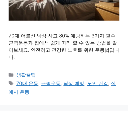
70대 어르신 낙상 사고 80% 예방하는 3가지 필수
근력운동과 집에서 쉽게 따라 할 수 있는 방법을 알
아보세요. 안전하고 건강한 노후를 위한 운동법입니
다.
카
생활꿀팁
테
태
70대 운동
,
근력운동
,
낙상 예방
,
노인 건강
,
집
고
그
에서 운동
리