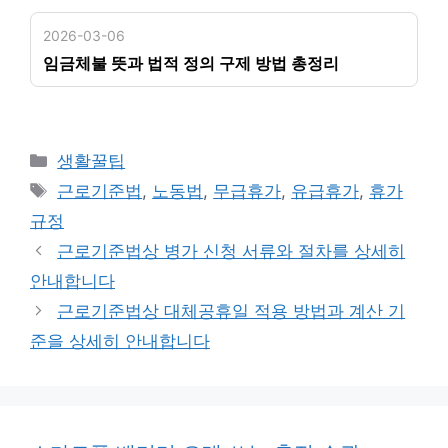
2026-03-06
임금체불 뜻과 법적 정의 구제 방법 총정리
카
생활꿀팁
테
태
근로기준법
,
노동법
,
무급휴가
,
유급휴가
,
휴가
고
그
규정
리
근로기준법상 병가 신청 서류와 절차를 상세히
안내합니다
근로기준법상 대체공휴일 적용 방법과 계산 기
준을 상세히 안내합니다