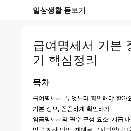
컨
일상생활 돋보기
텐
츠
로
건
너
급여명세서 기본 
뛰
기
기 핵심정리
목차
급여명세서, 무엇부터 확인해야 할까
기본 정보, 꼼꼼하게 확인하기
임금명세서의 필수 구성 요소: 지급 
임금 계산 방법, 제대로 명시되었나요