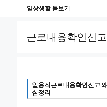
컨
일상생활 돋보기
텐
츠
로
건
너
근로내용확인신고
뛰
기
일용직근로내용확인신고 왜 
심정리