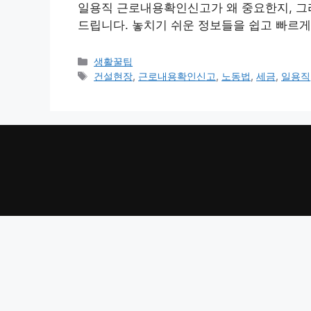
일용직 근로내용확인신고가 왜 중요한지, 그리
드립니다. 놓치기 쉬운 정보들을 쉽고 빠르게
카
생활꿀팁
테
태
건설현장
,
근로내용확인신고
,
노동법
,
세금
,
일용직
고
그
리