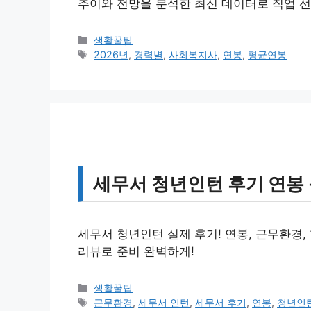
추이와 전망을 분석한 최신 데이터로 직업 선
카
생활꿀팁
테
태
2026년
,
경력별
,
사회복지사
,
연봉
,
평균연봉
고
그
리
세무서 청년인턴 후기 연봉
세무서 청년인턴 실제 후기! 연봉, 근무환경,
리뷰로 준비 완벽하게!
카
생활꿀팁
테
태
근무환경
,
세무서 인턴
,
세무서 후기
,
연봉
,
청년인