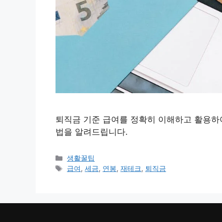
퇴직금 기준 급여를 정확히 이해하고 활용하여
법을 알려드립니다.
카
생활꿀팁
테
태
급여
,
세금
,
연봉
,
재테크
,
퇴직금
고
그
리