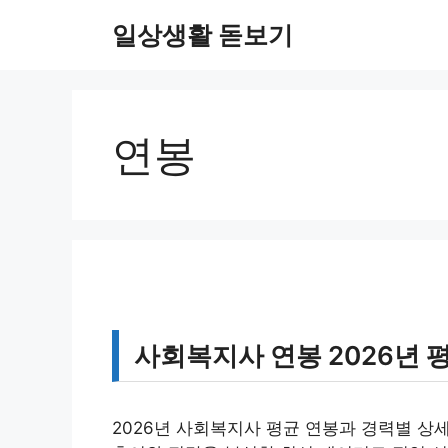
컨
일상생활 돋보기
텐
츠
로
건
너
연봉
뛰
기
사회복지사 연봉 2026년 
2026년 사회복지사 평균 연봉과 경력별 상