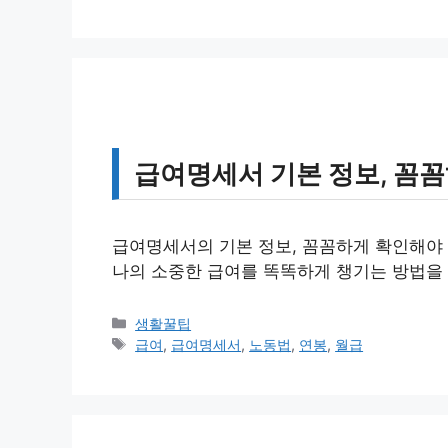
고
그
리
급여명세서 기본 정보, 꼼
급여명세서의 기본 정보, 꼼꼼하게 확인해야 
나의 소중한 급여를 똑똑하게 챙기는 방법을
카
생활꿀팁
테
태
급여
,
급여명세서
,
노동법
,
연봉
,
월급
고
그
리