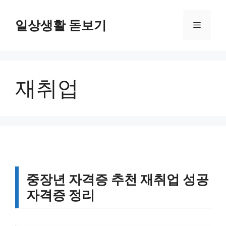
컨
텐
일상생활 돋보기
메
츠
로
뉴
건
너
재취업
뛰
기
중장년 자격증 추천 재취업 성공
자격증 정리