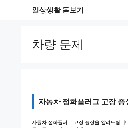
컨
일상생활 돋보기
텐
츠
로
건
너
차량 문제
뛰
기
자동차 점화플러그 고장 증상
자동차 점화플러그 고장 증상을 알려드립니다.