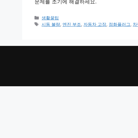
문제를 조기에 해결하세요.
카
생활꿀팁
테
태
시동 불량
,
엔진 부조
,
자동차 고장
,
점화플러그
,
차
고
그
리