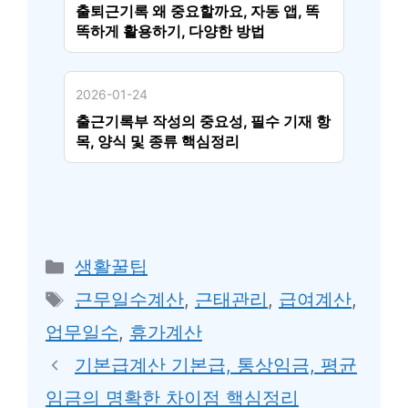
출퇴근기록 왜 중요할까요, 자동 앱, 똑
똑하게 활용하기, 다양한 방법
2026-01-24
출근기록부 작성의 중요성, 필수 기재 항
목, 양식 및 종류 핵심정리
카
생활꿀팁
테
태
근무일수계산
,
근태관리
,
급여계산
,
고
그
업무일수
,
휴가계산
리
기본급계산 기본급, 통상임금, 평균
임금의 명확한 차이점 핵심정리