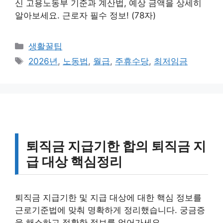
신 고용노동부 기준과 계산법, 예상 금액을 상세히
알아보세요. 근로자 필수 정보! (78자)
카
생활꿀팁
테
태
2026년
,
노동법
,
월급
,
주휴수당
,
최저임금
고
그
리
퇴직금 지급기한 합의 퇴직금 지
급 대상 핵심정리
퇴직금 지급기한 및 지급 대상에 대한 핵심 정보를
근로기준법에 맞춰 명확하게 정리했습니다. 궁금증
을 해소하고 정확한 정보를 얻어가세요.