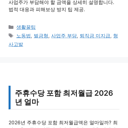
사업주가 부담해야 할 금액을 상세히 설명합니다.
법적 대응과 피해보상 방지 팁 제공.
카
생활꿀팁
테
태
노동법
,
벌금형
,
사업주 부담
,
퇴직금 미지급
,
형
고
그
사고발
리
주휴수당 포함 최저월급 2026
년 얼마
2026년 주휴수당 포함 최저월급액은 얼마일까? 최