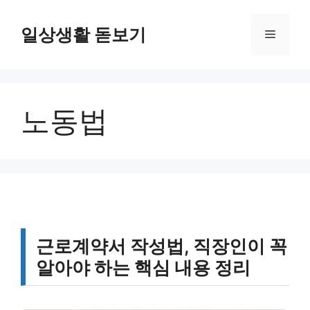
컨
텐
일상생활 돋보기
메
츠
로
뉴
건
너
노동법
뛰
기
근로계약서 작성법, 직장인이 꼭
알아야 하는 핵심 내용 정리