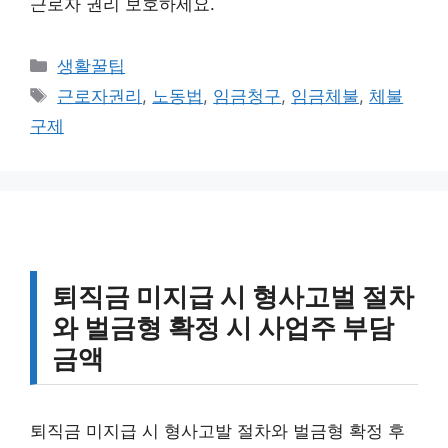
근로자 권리 보호하세요.
카
생활꿀팁
테
태
근로자권리
,
노동법
,
임금청구
,
임금체불
,
체불
고
그
구제
리
퇴직금 미지급 시 형사고벌 절차
와 벌금형 확정 시 사업주 부담
금액
퇴직금 미지급 시 형사고발 절차와 벌금형 확정 후