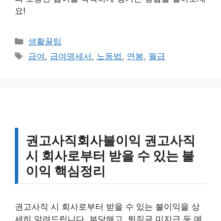
요!
카
생활꿀팁
테
태
급여
,
급여명세서
,
노동법
,
연봉
,
월급
고
그
리
권고사직회사불이익 권고사직
시 회사로부터 받을 수 있는 불
이익 핵심정리
권고사직 시 회사로부터 받을 수 있는 불이익을 상
세히 알려드립니다. 부당해고, 퇴직금 미지급 등 예