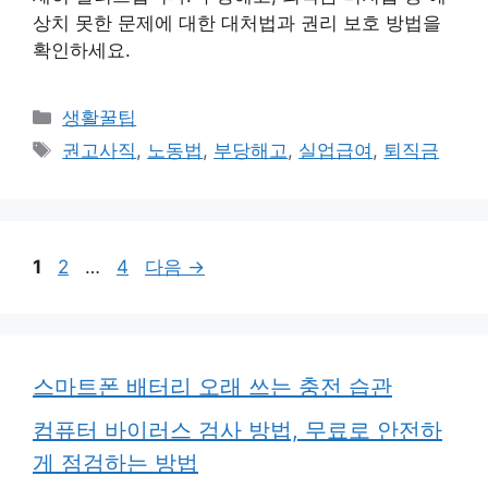
상치 못한 문제에 대한 대처법과 권리 보호 방법을
확인하세요.
카
생활꿀팁
테
태
권고사직
,
노동법
,
부당해고
,
실업급여
,
퇴직금
고
그
리
페
페
페
1
2
…
4
다음
→
이
이
이
지
지
지
스마트폰 배터리 오래 쓰는 충전 습관
컴퓨터 바이러스 검사 방법, 무료로 안전하
게 점검하는 방법