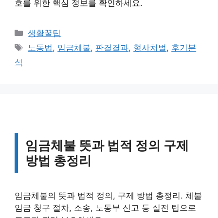
호를 위한 핵심 정보를 확인하세요.
카
생활꿀팁
테
태
노동법
,
임금체불
,
판결결과
,
형사처벌
,
후기분
고
그
석
리
임금체불 뜻과 법적 정의 구제
방법 총정리
임금체불의 뜻과 법적 정의, 구제 방법 총정리. 체불
임금 청구 절차, 소송, 노동부 신고 등 실전 팁으로